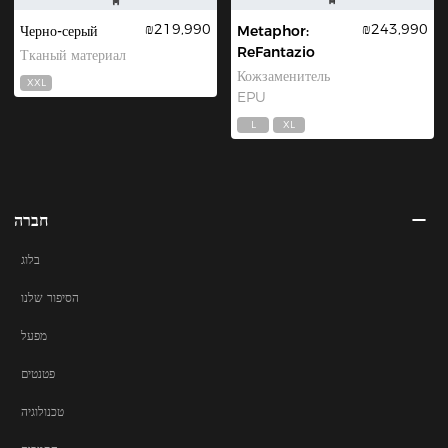
₪219,990
₪243,990
Черно-серый
Metaphor:
ReFantazio
Тканый материал
Кожзаменитель
XXL
EPU
L
XL
חברה
בלוג
הסיפור שלנו
מפעל
פטנטים
טכנולוגיה