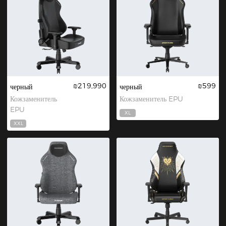
₪219,990
₪599
черный
черный
Кожзаменитель
Кожзаменитель EPU
EPU
XL
XXL